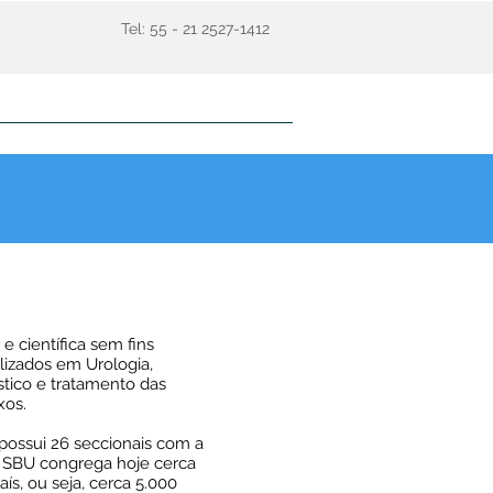
Tel: 55 - 21 2527-1412
Notícias
Aluguel Salas
Localização
e científica sem fins
alizados em Urologia,
stico e tratamento das
xos.
possui 26 seccionais com a
A SBU congrega hoje cerca
s, ou seja, cerca 5.000