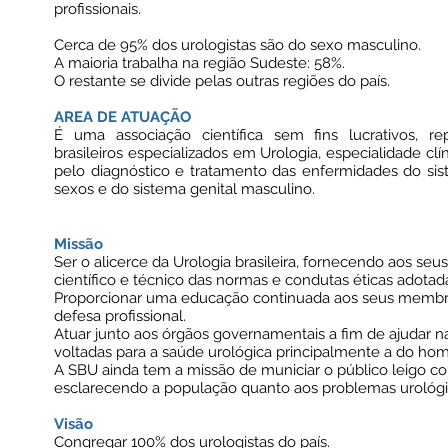
profissionais.
Cerca de 95% dos urologistas são do sexo masculino.
A maioria trabalha na região Sudeste: 58%.
O restante se divide pelas outras regiões do país.
AREA DE ATUAÇÃO
É uma associação científica sem fins lucrativos, r
brasileiros especializados em Urologia, especialidade clí
pelo diagnóstico e tratamento das enfermidades do si
sexos e do sistema genital masculino.
Missão
Ser o alicerce da Urologia brasileira, fornecendo aos s
científico e técnico das normas e condutas éticas adotada
Proporcionar uma educação continuada aos seus membr
defesa profissional.
Atuar junto aos órgãos governamentais a fim de ajudar na
voltadas para a saúde urológica principalmente a do ho
A SBU ainda tem a missão de municiar o público leigo c
esclarecendo a população quanto aos problemas urológi
Visão
Congregar 100% dos urologistas do país.