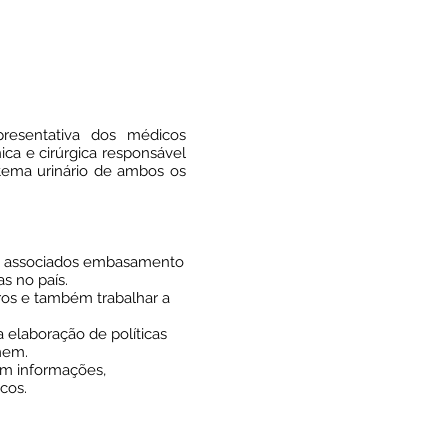
epresentativa dos médicos
nica e cirúrgica responsável
stema urinário de ambos os
eus associados embasamento
s no país.
os e também trabalhar a
 elaboração de políticas
mem.
om informações,
cos.